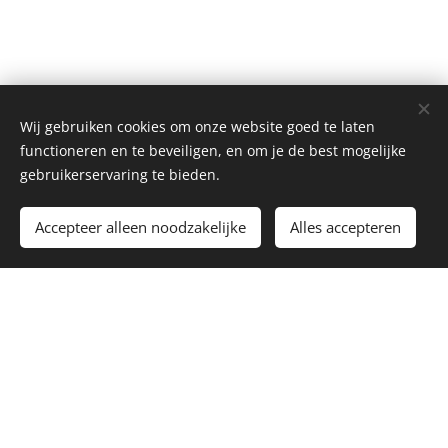
Wij gebruiken cookies om onze website goed te laten
functioneren en te beveiligen, en om je de best mogelijke
"Duidelijkheid was de
gebruikerservaring te bieden.
grootste meerwaarde
van onze samenwerking.
Accepteer alleen noodzakelijke
Alles accepteren
Ik zou Officore zeker
aanraden aan andere
boekhoudkantoren."
Boekhoudkantoor,
Hasselt